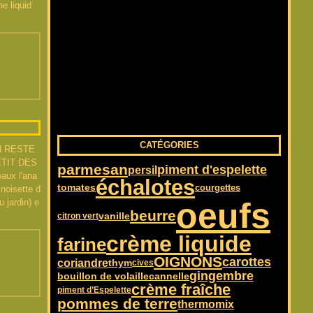
e liquid
CATÉGORIES
N RESTE
TIT DES
parmesan
piment d'espelette
persil
aux l'ana
échalotes
tomates
courgettes
noisette d
oeufs
 jardin) e
beurre
vanille
citron vert
crème liquide
farine
OIGNONS
carottes
coriandre
thym
cives
gingembre
cannelle
bouillon de volaille
crème fraîche
piment d’Espelette
pommes de terre
thermomix