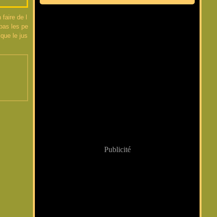
faire de l
pas les pe
 que le jus
Publicité