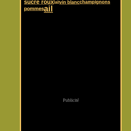
sucre roux
vin blanc
champignons
lait
ail
pommes
Publicité