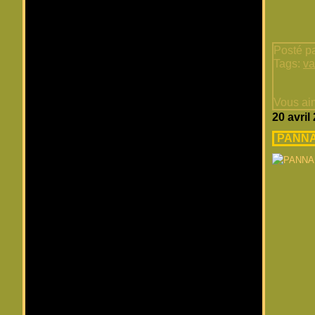
Posté pa
Tags:
va
Vous ai
20 avril
PANNA 