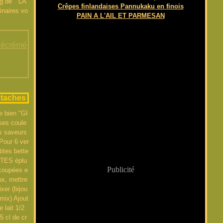
g de " LA
Crêpes finlandaises Pannukaku en finois
inaires vo
PAIN A L'AIL ET PARMESAN
i écrémé
staches
e bien "GI
ses coule
es saveurs
 Pour 6 ver
tites bette
ITES éplu
Publicité
coupées e
x, mettre
xer (bijou
mix) Ajout
e lait 1/2
5 cl de cr