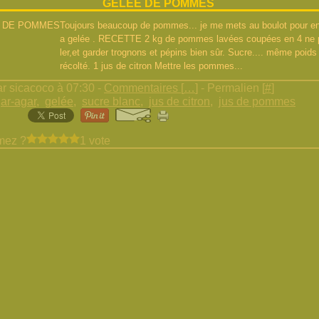
GELEE DE POMMES
Toujours beaucoup de pommes... je me mets au boulot pour en 
a gelée . RECETTE 2 kg de pommes lavées coupées en 4 ne 
ler,et garder trognons et pépins bien sûr. Sucre.... même poids
récolté. 1 jus de citron Mettre les pommes...
r sicacoco à 07:30 -
Commentaires [
…
]
- Permalien [
#
]
ar-agar
,
gelée
,
sucre blanc
,
jus de citron
,
jus de pommes
mez ?
1 vote