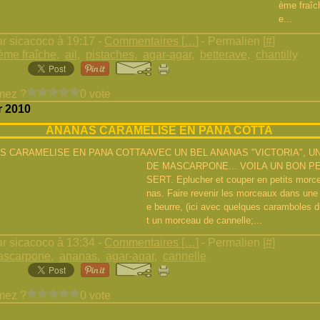
ème fraîch
e...
r sicacoco à 19:17 -
Commentaires [
…
]
- Permalien [
#
]
ème fraîche
,
ail
,
pistaches
,
agar-agar
,
betterave
,
chantilly
mez ?
0 vote
r 2010
ANANAS CARAMELISE EN PANA COTTA
AVEC UN BEL ANANAS "VICTORIA", U
DE MASCARPONE... VOILA UN BON PE
SERT. Eplucher et couper en petits morce
nas. Faire revenir les morceaux dans une 
e beurre, (ici avec quelques caramboles du
t un morceau de cannelle;...
r sicacoco à 13:34 -
Commentaires [
…
]
- Permalien [
#
]
ascarpone
,
ananas
,
agar-agar
,
cannelle
mez ?
0 vote