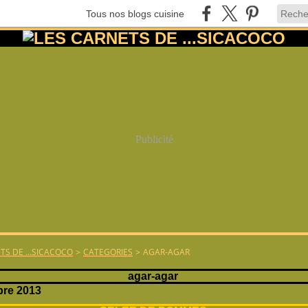
Tous nos blogs cuisine
Publicité
TS DE ...SICACOCO
>
CATEGORIES
>
AGAR-AGAR
agar-agar
bre 2013