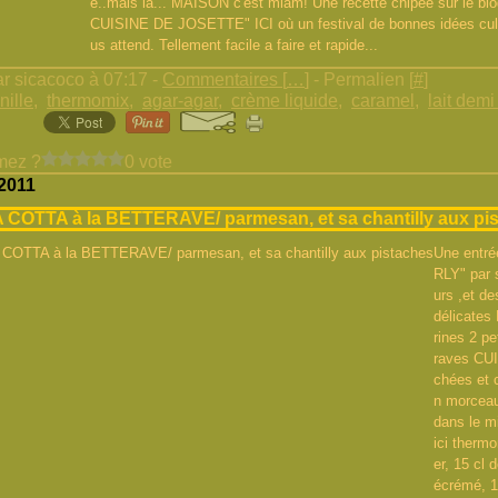
e..mais là... MAISON c'est miam! Une recette chipée sur le blo
CUISINE DE JOSETTE" ICI où un festival de bonnes idées cul
us attend. Tellement facile a faire et rapide...
r sicacoco à 07:17 -
Commentaires [
…
]
- Permalien [
#
]
nille
,
thermomix
,
agar-agar
,
crème liquide
,
caramel
,
lait dem
mez ?
0 vote
 2011
COTTA à la BETTERAVE/ parmesan, et sa chantilly aux pi
Une entré
RLY" par 
urs ,et d
délicates
rines 2 pe
raves CU
chées et 
n morceau
dans le mi
ici thermo
er, 15 cl d
écrémé, 1