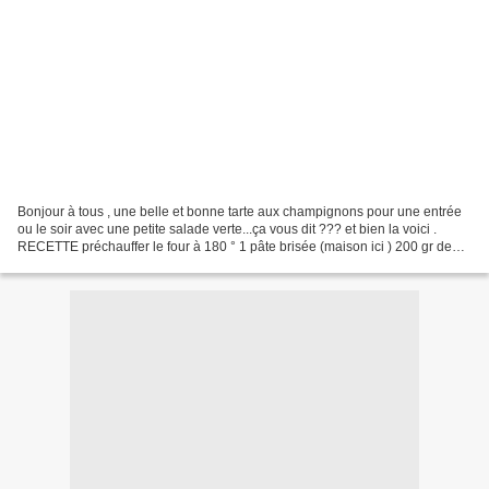
Bonjour à tous , une belle et bonne tarte aux champignons pour une entrée
ou le soir avec une petite salade verte...ça vous dit ??? et bien la voici .
RECETTE préchauffer le four à 180 ° 1 pâte brisée (maison ici ) 200 gr de
champignons de Paris, laver...