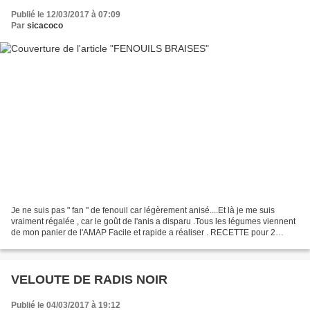
Publié le 12/03/2017 à 07:09
Par
sicacoco
Je ne suis pas " fan " de fenouil car légèrement anisé....Et là je me suis
vraiment régalée , car le goût de l'anis a disparu .Tous les légumes viennent
de mon panier de l'AMAP Facile et rapide a réaliser . RECETTE pour 2
personnes Des bulbes de fenouils...
VELOUTE DE RADIS NOIR
Publié le 04/03/2017 à 19:12