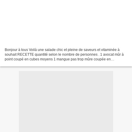
Bonjour à tous Voilà une salade chic et pleine de saveurs et vitaminée à
souhait RECETTE quantité selon le nombre de personnes . 1 avocat mûr à
point coupé en cubes moyens 1 mangue pas trop mûre coupée en
morceaux 1/2 grenade Quelques tomates cerises...