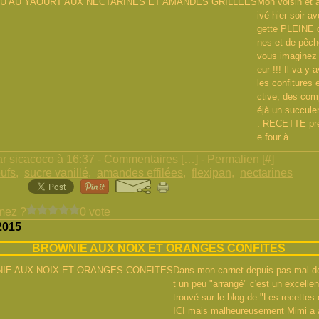
Mon voisin et a
ivé hier soir a
gette PLEINE d
nes et de pêch
vous imaginez
eur !!! Il va y 
les confitures 
ctive, des com
éjà un succule
. RECETTE pré
e four à...
r sicacoco à 16:37 -
Commentaires [
…
]
- Permalien [
#
]
ufs
,
sucre vanillé
,
amandes effilées
,
flexipan
,
nectarines
mez ?
0 vote
2015
BROWNIE AUX NOIX ET ORANGES CONFITES
Dans mon carnet depuis pas mal d
t un peu "arrangé" c'est un excelle
trouvé sur le blog de "Les recettes
ICI mais malheureusement Mimi a 