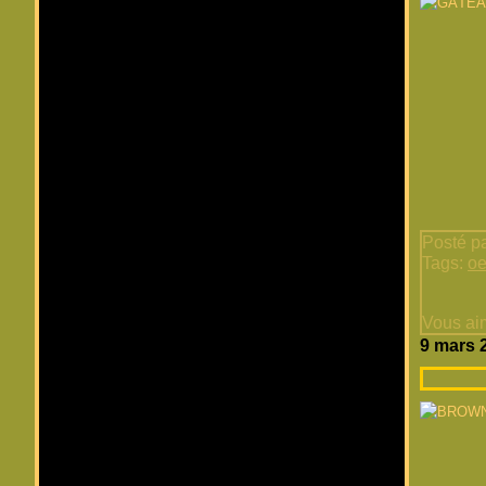
Posté pa
Tags:
oe
Vous ai
9 mars 