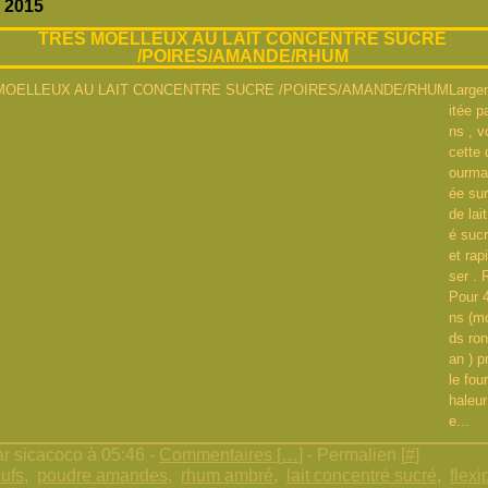
r 2015
TRES MOELLEUX AU LAIT CONCENTRE SUCRE
/POIRES/AMANDE/RHUM
Large
itée p
ns , v
cette 
ourma
ée sur
de lai
é sucr
et rap
ser .
Pour 
ns (m
ds ron
an ) p
le fou
haleur
e...
r sicacoco à 05:46 -
Commentaires [
…
]
- Permalien [
#
]
ufs
,
poudre amandes
,
rhum ambré
,
lait concentré sucré
,
flex