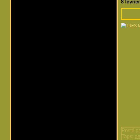
8 févrie
Posté pa
Tags:
oe