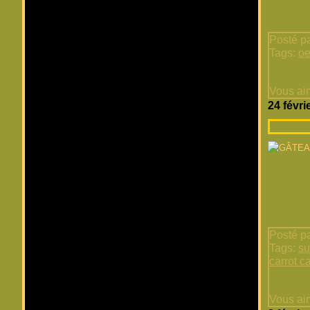
Posté pa
Tags:
oe
Vous ai
24 févri
Posté pa
Tags:
su
carrot c
Vous ai