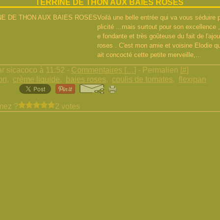
TERRINE DE THON AUX BAIES ROSES
Voilà une belle entrée qui va vous séduire 
plicité ...mais surtout pour son excellence ,
e fondante et très goûteuse du fait de l'ajo
roses . C'est mon amie et voisine Elodie q
ait concocté cette petite merveille,...
r sicacoco à 11:52 -
Commentaires [
…
]
- Permalien [
#
]
on
,
crème liquide
,
baies roses
,
coulis de tomates
,
flexipan
mez ?
2 votes