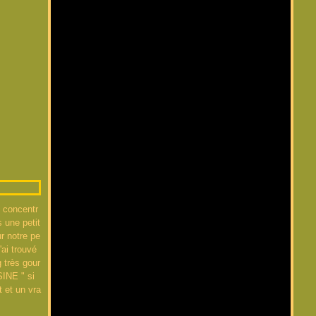
t concentr
s une petit
r notre pe
'ai trouvé
 très gour
INE " si
it et un vra