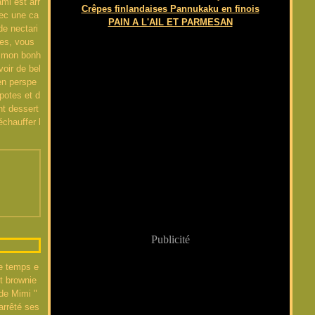
mi est arr
Crêpes finlandaises Pannukaku en finois
vec une ca
PAIN A L'AIL ET PARMESAN
e nectari
es, vous
 mon bonh
avoir de bel
en perspe
potes et d
nt dessert
chauffer l
Publicité
e temps e
nt brownie
 de Mimi "
arrêté ses