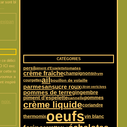
ar sont bl
...
flexipan
CATÉGORIES
 ce délici
O ICI exc
persil
tomates
piment d’Espelette
er cette re
crème fraîche
champignons
thym
avoureux a
ail
courgettes
bouillon de volaille
nt inspiré
parmesan
sucre roux
citron vert
cives
pommes de terre
gingembre
piment d'espelette
pommes
cannelle
,
noix
,
crème liquide
coriandre
oeufs
vin blanc
thermomix