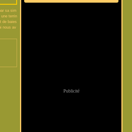
par sa sim
 une terrin
ut de baies
ui nous av
Publicité