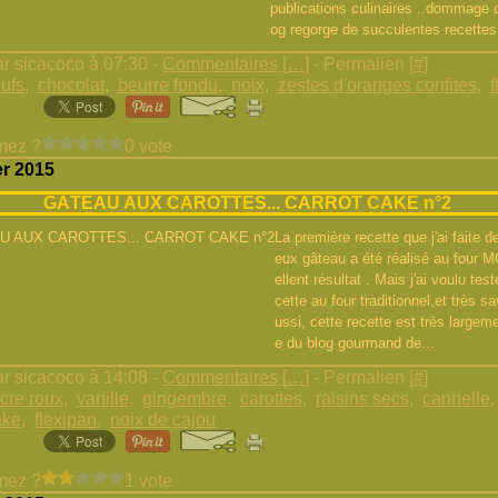
publications culinaires ..dommage c
og regorge de succulentes recettes.
r sicacoco à 07:30 -
Commentaires [
…
]
- Permalien [
#
]
ufs
,
chocolat
,
beurre fondu
,
noix
,
zestes d'oranges confites
,
mez ?
0 vote
er 2015
GÂTEAU AUX CAROTTES... CARROT CAKE n°2
La première recette que j'ai faite de
eux gâteau a été réalisé au four M
ellent résultat . Mais j'ai voulu test
cette au four traditionnel,et très s
ussi, cette recette est très largeme
e du blog gourmand de...
r sicacoco à 14:08 -
Commentaires [
…
]
- Permalien [
#
]
cre roux
,
vanille
,
gingembre
,
carottes
,
raisins secs
,
cannelle
ake
,
flexipan
,
noix de cajou
mez ?
1 vote