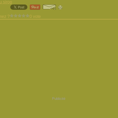
u sirop
mez ?
0 vote
Publicité