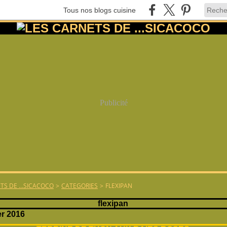
Tous nos blogs cuisine
Publicité
TS DE ...SICACOCO
>
CATEGORIES
>
FLEXIPAN
flexipan
er 2016