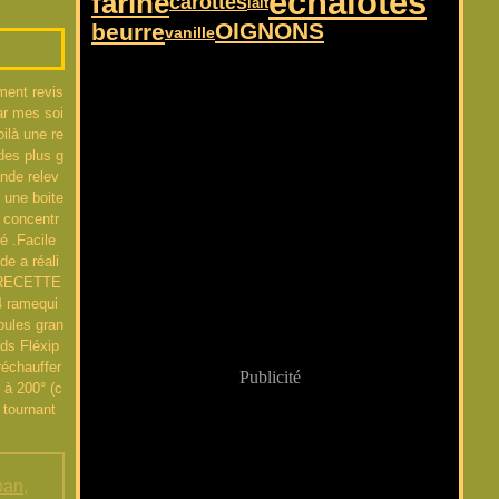
échalotes
farine
carottes
lait
OIGNONS
beurre
vanille
ment revis
ar mes soi
oilà une re
des plus g
nde relev
 une boite
t concentr
é .Facile
ide a réali
 RECETTE
4 ramequi
oules gran
ds Fléxip
réchauffer
Publicité
r à 200° (c
 tournant
ipan
,