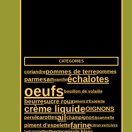
CATÉGORIES
pommes de terre
pommes
coriandre
échalotes
parmesan
vanille
oeufs
bouillon de volaille
beurre
sucre roux
piment d’Espelette
crème liquide
OIGNONS
ail
carottes
persil
champignons
cannelle
farine
piment d'espelette
citron vert
cives
vin blanc
thermomix
courgettes
lait