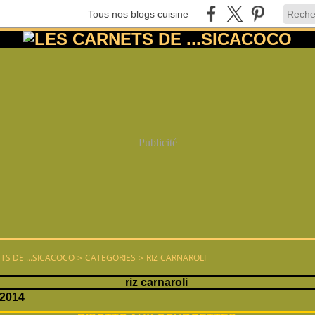
Tous nos blogs cuisine
Publicité
TS DE ...SICACOCO
>
CATEGORIES
>
RIZ CARNAROLI
riz carnaroli
 2014