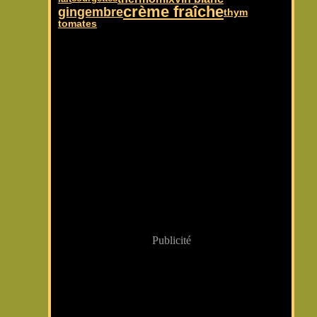
crème fraîche
gingembre
thym
tomates
Publicité