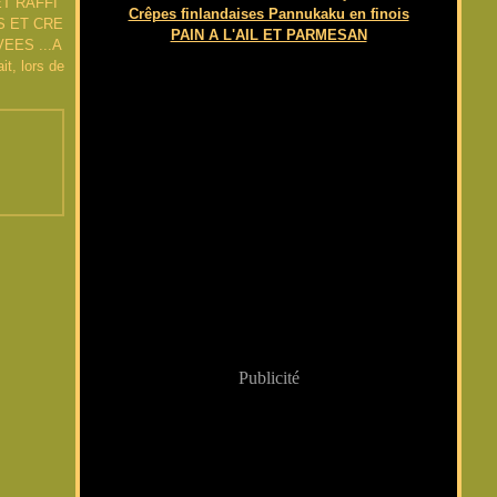
T RAFFI
Crêpes finlandaises Pannukaku en finois
S ET CRE
PAIN A L'AIL ET PARMESAN
EES ...A
t, lors de
Publicité