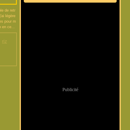
le de retr
'ai légère
tes pour m
 en ce...
,
riz
Publicité