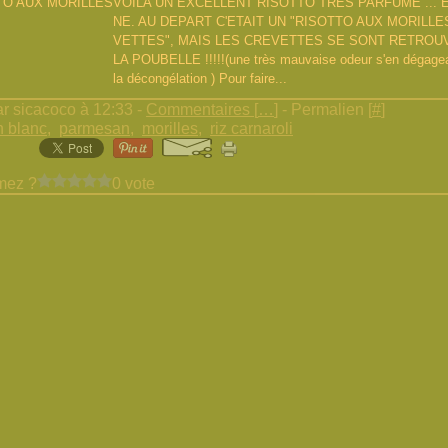
VOILA UN EXCELLENT RISOTTO TRES PARFUME ... E
NE. AU DEPART C'ETAIT UN "RISOTTO AUX MORILLE
VETTES", MAIS LES CREVETTES SE SONT RETROUV
LA POUBELLE !!!!!(une très mauvaise odeur s'en dégageai
la décongélation ) Pour faire...
r sicacoco à 12:33 -
Commentaires [
…
]
- Permalien [
#
]
n blanc
,
parmesan
,
morilles
,
riz carnaroli
mez ?
0 vote