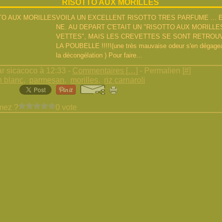
RISOTTO AUX MORILLES
VOILA UN EXCELLENT RISOTTO TRES PARFUME ... E
NE. AU DEPART C'ETAIT UN "RISOTTO AUX MORILLE
VETTES", MAIS LES CREVETTES SE SONT RETROUV
LA POUBELLE !!!!!(une très mauvaise odeur s'en dégageai
la décongélation ) Pour faire...
r sicacoco à 12:33 -
Commentaires [
…
]
- Permalien [
#
]
n blanc
,
parmesan
,
morilles
,
riz carnaroli
mez ?
0 vote