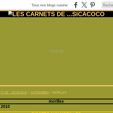
Tous nos blogs cuisine
Publicité
TS DE ...SICACOCO
>
CATEGORIES
>
MORILLES
morilles
 2010