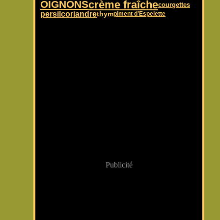
OIGNONS
crème fraîche
courgettes
coriandre
persil
thym
piment d’Espelette
Publicité