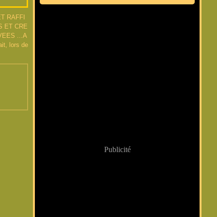
T RAFFI
S ET CRE
EES ...A
t, lors de
Publicité