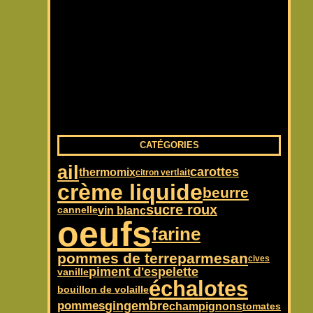
CATÉGORIES
ail
carottes
thermomix
lait
citron vert
crème liquide
beurre
sucre roux
vin blanc
cannelle
oeufs
farine
pommes de terre
parmesan
cives
piment d'espelette
vanille
échalotes
bouillon de volaille
pommes
gingembre
champignons
tomates