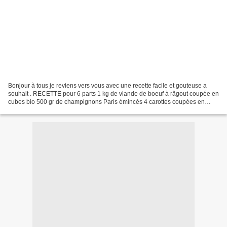
Bonjour à tous je reviens vers vous avec une recette facile et gouteuse a
souhait . RECETTE pour 6 parts 1 kg de viande de boeuf à râgout coupée en
cubes bio 500 gr de champignons Paris émincés 4 carottes coupées en
rondelles bio 1 oignons rouge émincé...