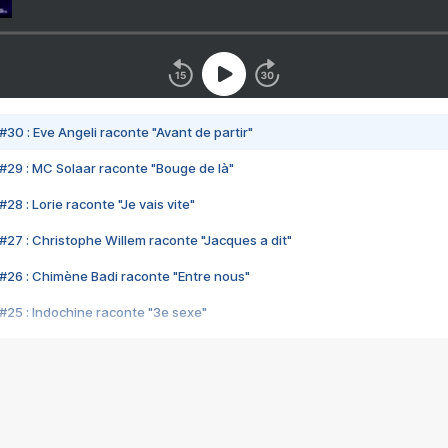
#30 : Eve Angeli raconte "Avant de partir"
#29 : MC Solaar raconte "Bouge de là"
28 : Lorie raconte "Je vais vite"
#27 : Christophe Willem raconte "Jacques a dit"
#26 : Chimène Badi raconte "Entre nous"
#25 : Indochine raconte "3e sexe"
#24 : Zaho raconte "C'est chelou"
#23 : Patrick Bruel raconte "Au café des délices"
#22 : Kyo raconte "Le chemin"