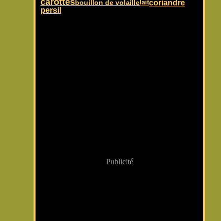
carottes
coriandre
bouillon de volaille
lait
persil
Publicité