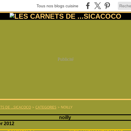
Tous nos blogs cuisine
Publicité
TS DE ...SICACOCO
>
CATEGORIES
>
NOILLY
noilly
er 2012