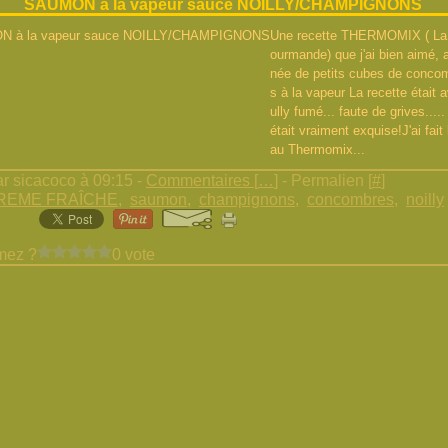
SAUMON à la vapeur sauce NOILLY/CHAMPIGNONS
Une recette THERMOMIX ( La
ourmande) que j'ai bien aimé,
née de petits cubes de concom
s à la vapeur La recette était
ully fumé... faute de grives....
était vraiment exquise!J'ai fait 
au Thermomix...
r sicacoco à 09:15 -
Commentaires [
…
]
- Permalien [
#
]
REME FRAÎCHE
,
saumon
,
champignons
,
concombres
,
noilly
mez ?
0 vote