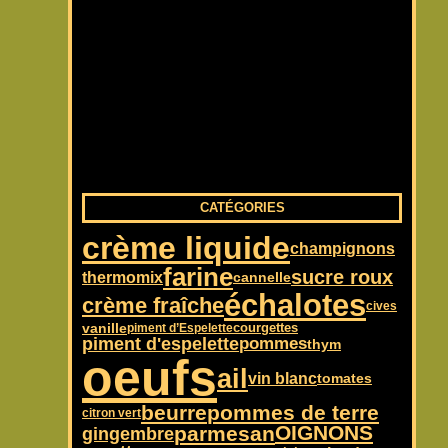
CATÉGORIES
crème liquide
champignons
farine
sucre roux
thermomix
cannelle
échalotes
crème fraîche
cives
vanille
courgettes
piment d’Espelette
piment d'espelette
pommes
thym
oeufs
ail
vin blanc
tomates
beurre
pommes de terre
citron vert
OIGNONS
parmesan
gingembre