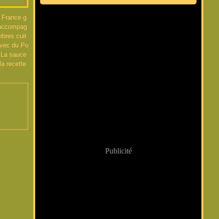
 France g
 accompag
bres cuit
 avec du Po
. La sauce
la recette
Publicité