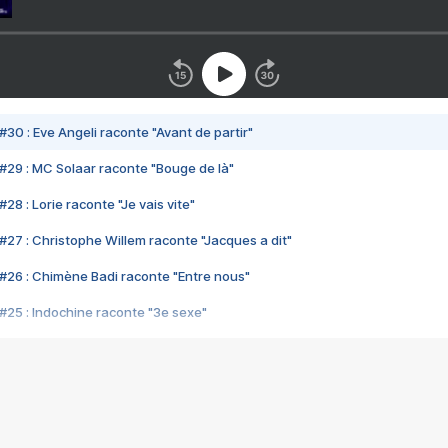
#30 : Eve Angeli raconte "Avant de partir"
#29 : MC Solaar raconte "Bouge de là"
28 : Lorie raconte "Je vais vite"
#27 : Christophe Willem raconte "Jacques a dit"
#26 : Chimène Badi raconte "Entre nous"
#25 : Indochine raconte "3e sexe"
#24 : Zaho raconte "C'est chelou"
#23 : Patrick Bruel raconte "Au café des délices"
#22 : Kyo raconte "Le chemin"