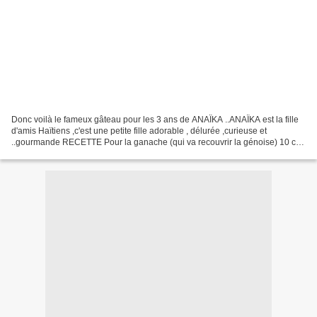
Donc voilà le fameux gâteau pour les 3 ans de ANAÏKA ..ANAÏKA est la fille
d'amis Haïtiens ,c'est une petite fille adorable , délurée ,curieuse et
..gourmande RECETTE Pour la ganache (qui va recouvrir la génoise) 10 cl
de crème liquide 2 c à c de miel...