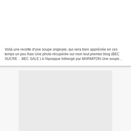
Voilà une recette d'une soupe originale, qui sera bien appréciée en ces
temps un peu frais Une photo récupérée sur mon tout premier blog (BEC
SUCRE ... BEC SALE ) à l'époqque hébergé par MARMITON Une soupe
repas délicieusement épicée tout en délicatesse...