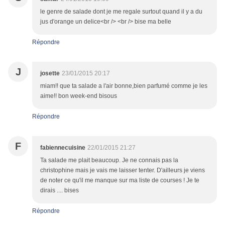
le genre de salade dont je me regale surtout quand il y a du
jus d'orange un delice<br /> <br /> bise ma belle
Répondre
J
josette
23/01/2015 20:17
miam!! que ta salade a l'air bonne,bien parfumé comme je les
aime!! bon week-end bisous
Répondre
F
fabiennecuisine
22/01/2015 21:27
Ta salade me plait beaucoup. Je ne connais pas la
christophine mais je vais me laisser tenter. D'ailleurs je viens
de noter ce qu'il me manque sur ma liste de courses ! Je te
dirais .... bises
Répondre