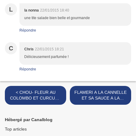
L
la nonna
22/01/2015 18:40
une tite salade bien belle et gourmande
Répondre
C
Chris
22/01/2015 18:21
Délicieusement parfumée !
Répondre
< CHOU- FLEUR AU
FLAMERI A LA CANNELLE
COLOMBO ET CURCUMA
ET SA SAUCE A LA
GRATINE
MARMELADE D'ORANGES
>
Hébergé par Canalblog
Top articles