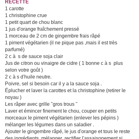
RECETTE
1 carotte
1 christophine crue
1 petit quart de chou blanc
1 jus d'orange fraîchement pressé
1 morceau de 2 cm de gingembre frais râpé
1 piment végétarien (il ne pique pas ,mais il est très
parfumé)
2 c à s de sauce soja clair
Jus de citron ou vinaigre de cidre ( 1 bonne c à s plus
selon votre goût )
2 c à s d'huile neutre.
Poivre, sel si besoin car il y a la sauce soja .
Éplucher et laver la carottes et la christophine (retirer le
noyau )
Les râper avec grille "gros trous "
Laver et émincer finement le chou, couper en petits
morceaux le piment végétarien (enlever les pépins )
mélanger les légumes dans un saladier .
Ajouter le gingembre râpé, le jus d'orange et tous le reste
des ingrédients, mélanger ,rectifier l'assaisonement si