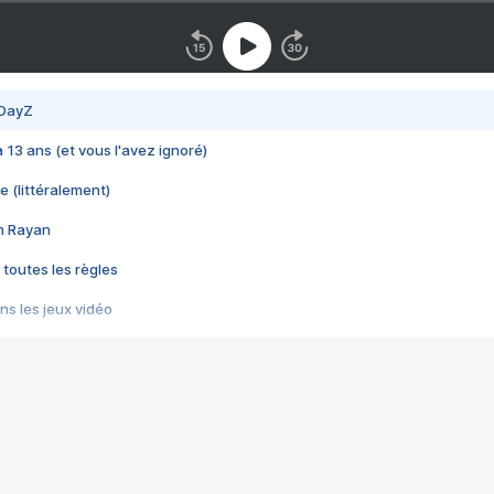
 DayZ
 a 13 ans (et vous l'avez ignoré)
e (littéralement)
im Rayan
 toutes les règles
s les jeux vidéo
us choquant de Rockstar ? - Le scandale BULLY
e plus moche de Steam
du RÊVE tourne au CAUCHEMAR
pendant 8 heures