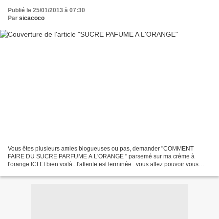
Publié le 25/01/2013 à 07:30
Par
sicacoco
Vous êtes plusieurs amies blogueuses ou pas, demander "COMMENT
FAIRE DU SUCRE PARFUME A L'ORANGE " parsemé sur ma crème à
l'orange ICI Et bien voilà...l'attente est terminée ..vous allez pouvoir vous
lancer dans cette confection très facile de cette douceur...