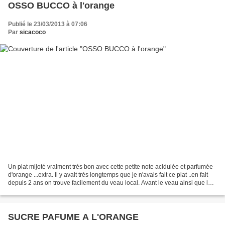
OSSO BUCCO à l'orange
Publié le 23/03/2013 à 07:06
Par
sicacoco
Un plat mijoté vraiment très bon avec cette petite note acidulée et parfumée
d'orange ...extra. Il y avait très longtemps que je n'avais fait ce plat ..en fait
depuis 2 ans on trouve facilement du veau local. Avant le veau ainsi que le
boeuf étaient pratiquement...
SUCRE PAFUME A L'ORANGE