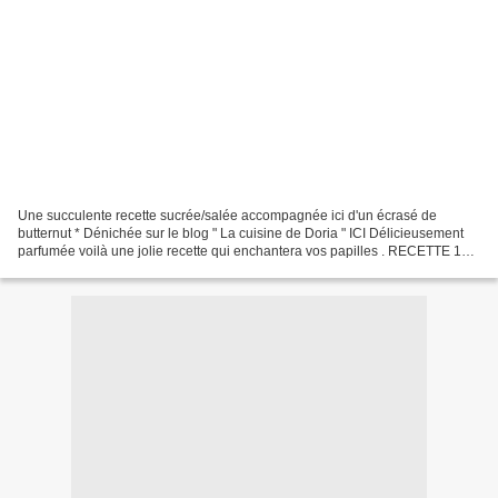
Une succulente recette sucrée/salée accompagnée ici d'un écrasé de
butternut * Dénichée sur le blog " La cuisine de Doria " ICI Délicieusement
parfumée voilà une jolie recette qui enchantera vos papilles . RECETTE 1
filet mignon de 850 gr ici 3 échalotes...