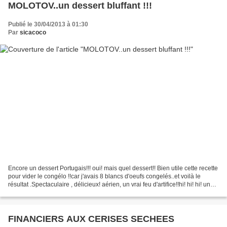
MOLOTOV..un dessert bluffant !!!
Publié le 30/04/2013 à 01:30
Par
sicacoco
Encore un dessert Portugais!!! oui! mais quel dessert!! Bien utile cette recette
pour vider le congélo !!car j'avais 8 blancs d'oeufs congelés..et voilà le
résultat .Spectaculaire , délicieux! aérien, un vrai feu d'artifice!!hi! hi! hi! une
explosion...
FINANCIERS AUX CERISES SECHEES