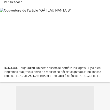
Par
sicacoco
BONJOUR...aujourd'hui un petit dessert de derrière les fagots!! Il y a bien
longtemps que j'avais envie de réaliser ce délicieux gâteau d'une finesse
exquise. LE GÂTEAU NANTAIS et d'une facilité a réaliser!!. RECETTE Le
biscuit Préchauffer le four à 180°(th6)...