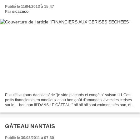
Publié le 11/04/2013 à 15:47
Par
sicacoco
Et oui!!! toujours dans la série "je vide placards et congélo" saison :11 Ces
petits financiers bien moelleux et au bon goût d'amandes..avec des cerises
sur le ... heu non !!!"DANS LE GÂTEAU " hi! hi! hi! sont vraiment très bon, et
se gardent parfaitement...
GÂTEAU NANTAIS
Publié le 30/03/2011 à 07:30