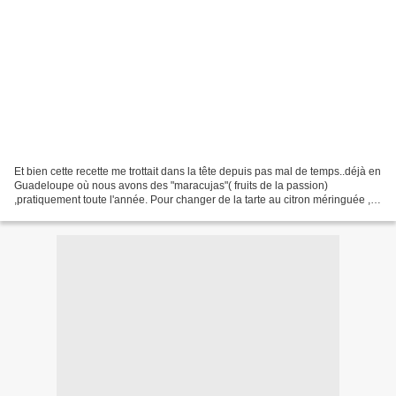
Et bien cette recette me trottait dans la tête depuis pas mal de temps..déjà en
Guadeloupe où nous avons des "maracujas"( fruits de la passion)
,pratiquement toute l'année. Pour changer de la tarte au citron méringuée ,je
me disais " pourquoi ne pas revisiter...