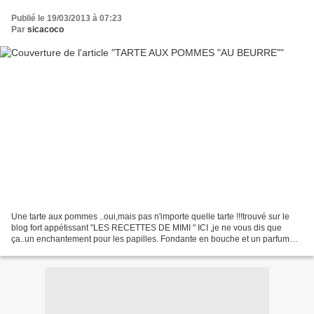
Publié le 19/03/2013 à 07:23
Par
sicacoco
Une tarte aux pommes ..oui,mais pas n'importe quelle tarte !!!trouvé sur le
blog fort appétissant "LES RECETTES DE MIMI " ICI ,je ne vous dis que
ça..un enchantement pour les papilles. Fondante en bouche et un parfum
des plus raffiné avec cette crème...