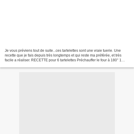
Je vous préviens tout de suite...ces tartelettes sont une vraie tuerie. Une
recette que je fais depuis très longtemps et qui reste ma préférée, et très
facile a réaliser. RECETTE pour 6 tartelettes Préchauffer le four à 180° 1
pâte à tarte brisée sucrée...