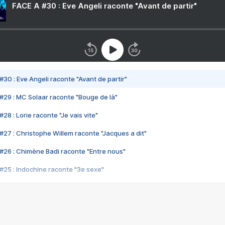
FACE A #30 : Eve Angeli raconte "Avant de partir"
#30 : Eve Angeli raconte "Avant de partir"
#29 : MC Solaar raconte "Bouge de là"
28 : Lorie raconte "Je vais vite"
#27 : Christophe Willem raconte "Jacques a dit"
#26 : Chimène Badi raconte "Entre nous"
#25 : Indochine raconte "3e sexe"
#24 : Zaho raconte "C'est chelou"
#23 : Patrick Bruel raconte "Au café des délices"
#22 : Kyo raconte "Le chemin"