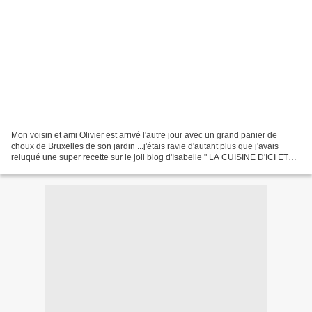
Mon voisin et ami Olivier est arrivé l'autre jour avec un grand panier de
choux de Bruxelles de son jardin ...j'étais ravie d'autant plus que j'avais
reluqué une super recette sur le joli blog d'Isabelle " LA CUISINE D'ICI ET
D'ISCA " , ici alors ni une...