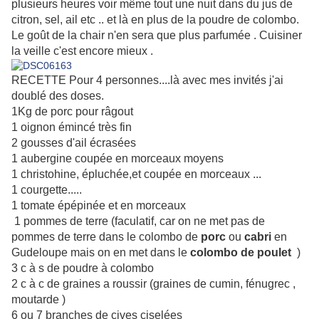
plusieurs heures voir même tout une nuit dans du jus de
citron, sel, ail etc .. et là en plus de la poudre de colombo.
Le goût de la chair n'en sera que plus parfumée . Cuisiner
la veille c'est encore mieux .
RECETTE Pour 4 personnes....là avec mes invités j'ai
doublé des doses.
1Kg de porc pour râgout
1 oignon émincé très fin
2 gousses d'ail écrasées
1 aubergine coupée en morceaux moyens
1 christohine, épluchée,et coupée en morceaux ...
1 courgette.....
1 tomate épépinée et en morceaux
1 pommes de terre (faculatif, car on ne met pas de
pommes de terre dans le colombo de
porc
ou
cabri
en
Gudeloupe mais on en met dans le
colombo de poulet
)
3 c à s de poudre à colombo
2 c à c de graines a roussir (graines de cumin, fénugrec ,
moutarde )
6 ou 7 branches de cives ciselées