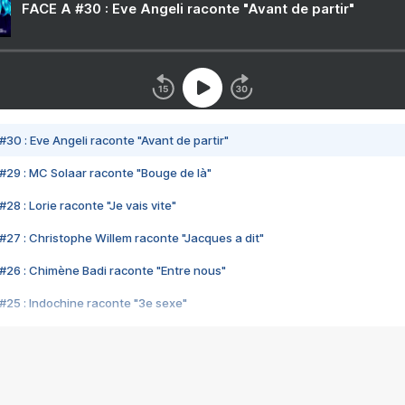
FACE A #30 : Eve Angeli raconte "Avant de partir"
#30 : Eve Angeli raconte "Avant de partir"
#29 : MC Solaar raconte "Bouge de là"
28 : Lorie raconte "Je vais vite"
#27 : Christophe Willem raconte "Jacques a dit"
#26 : Chimène Badi raconte "Entre nous"
#25 : Indochine raconte "3e sexe"
#24 : Zaho raconte "C'est chelou"
#23 : Patrick Bruel raconte "Au café des délices"
#22 : Kyo raconte "Le chemin"