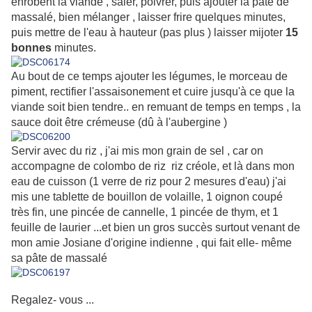
enrobent la viande , saler, poivrer, puis ajouter la pâte de
massalé, bien mélanger , laisser frire quelques minutes,
puis mettre de l'eau à hauteur (pas plus ) laisser mijoter
15
bonnes
minutes.
Au bout de ce temps ajouter les légumes, le morceau de
piment, rectifier l'assaisonement et cuire jusqu'à ce que la
viande soit bien tendre.. en remuant de temps en temps , la
sauce doit être crémeuse (dû à l'aubergine )
Servir avec du riz , j'ai mis mon grain de sel , car on
accompagne de colombo de riz riz créole, et là dans mon
eau de cuisson (1 verre de riz pour 2 mesures d'eau) j'ai
mis une tablette de bouillon de volaille, 1 oignon coupé
très fin, une pincée de cannelle, 1 pincée de thym, et 1
feuille de laurier ...et bien un gros succès surtout venant de
mon amie Josiane d'origine indienne , qui fait elle- même
sa pâte de massalé
Regalez- vous ...