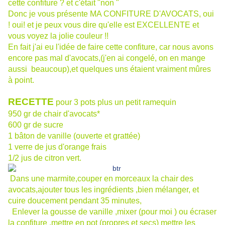
cette confiture ? et c'était "non "
Donc je vous présente MA CONFITURE D'AVOCATS, oui
! oui! et je peux vous dire qu'elle est EXCELLENTE et
vous voyez la jolie couleur !!
En fait j'ai eu l'idée de faire cette confiture, car nous avons
encore pas mal d'avocats,(j'en ai congelé, on en mange
aussi beaucoup),et quelques uns étaient vraiment mûres
à point.
RECETTE
pour 3 pots plus un petit ramequin
950 gr de chair d'avocats*
600 gr de sucre
1 bâton de vanille (ouverte et grattée)
1 verre de jus d'orange frais
1/2 jus de citron vert.
Dans une marmite,couper en morceaux la chair des
avocats,ajouter tous les ingrédients ,bien mélanger, et
cuire doucement pendant 35 minutes,
Enlever la gousse de vanille ,mixer (pour moi ) ou écraser
la confiture ,mettre en pot (propres et secs) mettre les