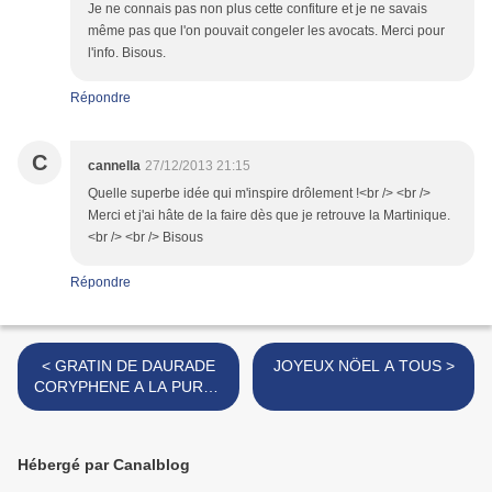
Je ne connais pas non plus cette confiture et je ne savais
même pas que l'on pouvait congeler les avocats. Merci pour
l'info. Bisous.
Répondre
C
cannella
27/12/2013 21:15
Quelle superbe idée qui m'inspire drôlement !<br /> <br />
Merci et j'ai hâte de la faire dès que je retrouve la Martinique.
<br /> <br /> Bisous
Répondre
< GRATIN DE DAURADE
JOYEUX NÖEL A TOUS >
CORYPHENE A LA PUREE
D'IGNAME
Hébergé par Canalblog