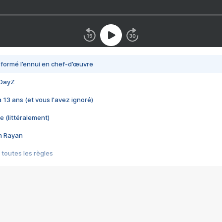
nsformé l’ennui en chef-d’œuvre
 DayZ
 a 13 ans (et vous l'avez ignoré)
e (littéralement)
im Rayan
 toutes les règles
s les jeux vidéo
us choquant de Rockstar ? - Le scandale BULLY
e plus moche de Steam