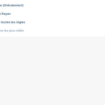
e (littéralement)
im Rayan
 toutes les règles
s les jeux vidéo
us choquant de Rockstar ? - Le scandale BULLY
e plus moche de Steam
du RÊVE tourne au CAUCHEMAR
pendant 8 heures
it… à tort
umiliés par un jeu vidéo
ire - Final Fantasy 8
ti un empire - Age of Empires