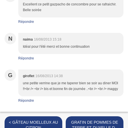
Excellent ce petit gazpacho de concombre pour se rafraichir.
Belle soirée
Répondre
N
naima
16/08/2013 15:18
Idéal pour l'été merci et bonne continuation
Répondre
G
giroflet
16/08/2013 14:38
une petite verrine que je me taperer bien se soir au diner MOI
!!<br /> <br /> bis et bonne fin de journée ..<br /> <br /> maggy
Répondre
< GÂTEAU MOELLEUX AU
GRATIN DE POMMES DE
CITRON
TERRE ET DUXELLE DE