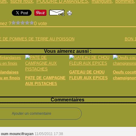
ufs
,
sucre roux
,
POUDRE D'AMANDES
,
mangues
,
pommes
mez ?
0 vote
E DE POMMES DE TERRE AU POISSON
BON 1
Vous aimerez aussi :
nlandaises
GATEAU DE CHOU
Oeufs cocot
 en finois
PATE DE CAMPAGNE
FLEUR AUX EPICES
champigno
AUX PISTACHES
Commentaires
Ajouter un commentaire
oum mouncifrayan
11/05/2011 17:38