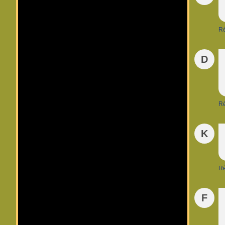
R
D
R
K
R
F