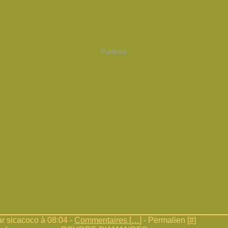
Publicité
r sicacoco à 08:04 -
Commentaires [
…
]
- Permalien [
#
]