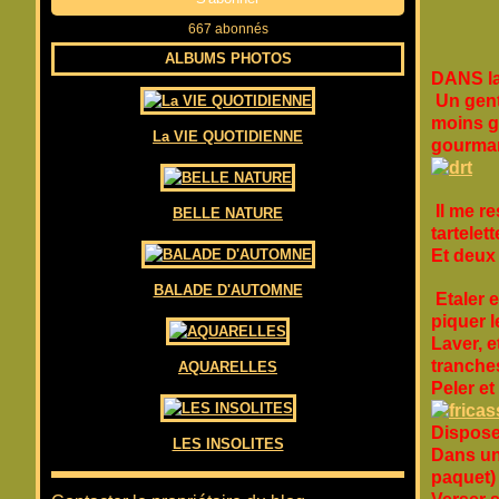
667 abonnés
ALBUMS PHOTOS
DANS la
Un gent
moins g
La VIE QUOTIDIENNE
gourman
Il me re
BELLE NATURE
tartele
Et deux
BALADE D'AUTOMNE
Etaler e
piquer l
Laver, e
tranches
AQUARELLES
Peler e
Dispose
LES INSOLITES
Dans un 
paquet)