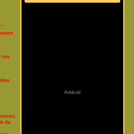
",
essert
e ces
ettes
Publicité
pommes.
ste du