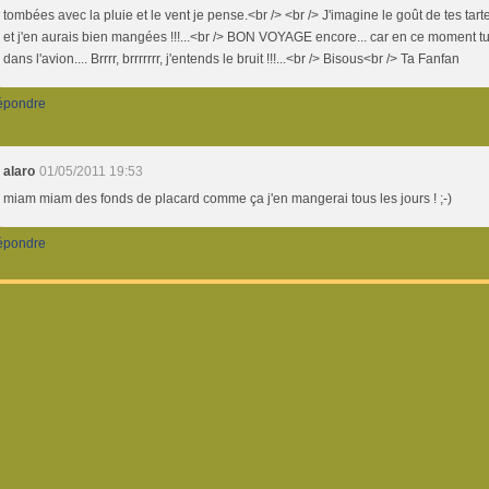
tombées avec la pluie et le vent je pense.<br /> <br /> J'imagine le goût de tes tarte
et j'en aurais bien mangées !!!...<br /> BON VOYAGE encore... car en ce moment t
dans l'avion.... Brrrr, brrrrrrr, j'entends le bruit !!!...<br /> Bisous<br /> Ta Fanfan
épondre
alaro
01/05/2011 19:53
miam miam des fonds de placard comme ça j'en mangerai tous les jours ! ;-)
épondre