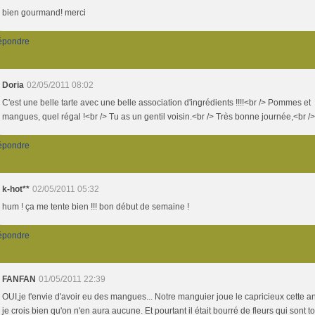
bien gourmand! merci
épondre
Doria
02/05/2011 08:02
C'est une belle tarte avec une belle association d'ingrédients !!!!<br /> Pommes et
mangues, quel régal !<br /> Tu as un gentil voisin.<br /> Très bonne journée,<br /
épondre
k-hot**
02/05/2011 05:32
hum ! ça me tente bien !!! bon début de semaine !
épondre
FANFAN
01/05/2011 22:39
OUI,je t'envie d'avoir eu des mangues... Notre manguier joue le capricieux cette a
je crois bien qu'on n'en aura aucune. Et pourtant il était bourré de fleurs qui sont t