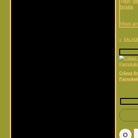
Tags:
oe
brisée
Vous ai
SALAD
Crêpes fi
Pannukaku
O