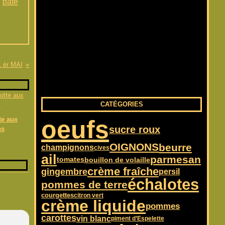
,
pâte
 èr MAI
CATÉGORIES
te aux
oeufs
sucre roux
ns
OIGNONS
beurre
champignons
cives
ail
parmesan
tomates
bouillon de volaille
crème fraîche
gingembre
persil
échalotes
pommes de terre
courgettes
citron vert
crème liquide
pommes
carottes
vin blanc
piment d’Espelette