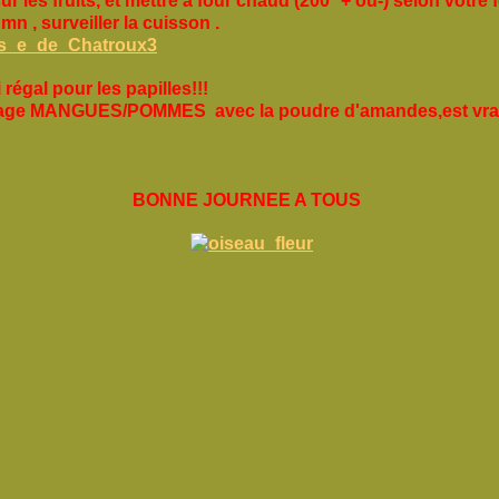
ur les fruits, et mettre à four chaud (200° + ou-) selon votre f
mn , surveiller la cuisson .
régal pour les papilles!!!
iage MANGUES/POMMES avec la poudre d'amandes,est vra
!
NE JOURNEE A TOUS