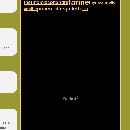
farine
coriandre
thermomix
cannelle
thym
piment d'espelette
vanille
lait
> Doria
Publicité
nnée et
outes