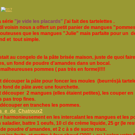
 série
"je vide les placards"
j'ai fait des tartelettes .
il voisin nous a offert un petit panier de mangues "pommes
outeuses que les mangues "Julie" mais parfaite pour un d
d et tout simple.
stait au congelo de la pâte brisée maison, juste de quoi fair
ttes, un fond de poudre d'amandes dans un bocal.
 malheureuses pommes ( pas très en forme)!!!!
t découper la pâte pour foncer les moules (beurrés)à tartel
e fond de pâte avec une fourchette.
t découper 2 mangues (elles étaient petites), les couper en
 pas trop fines.
t découper en tranches les pommes.
r harmonieusement en les intercalant les mangues et les 
saladier, battre 1 oeufs, 10 cl de crème liquide, 25 gr (le re
 de poudre d'amandes, et 2 c à s de sucre roux.