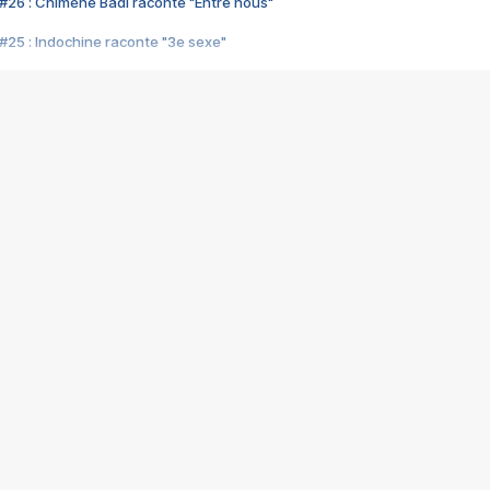
#26 : Chimène Badi raconte "Entre nous"
#25 : Indochine raconte "3e sexe"
#24 : Zaho raconte "C'est chelou"
#23 : Patrick Bruel raconte "Au café des délices"
#22 : Kyo raconte "Le chemin"
#21 : Nolwenn Leroy raconte "Cassé"
#20 : Patrick Hernandez raconte "Born to be alive"
#19 : Lorie raconte "Près de moi"
#18 : Michael Jones raconte "A nos actes manqués" (avec Jean-Jacque
#17 : Khaled raconte "Aïcha"
#16 : Corneille raconte "Parce qu'on vient de loin"
#15 : Indochine raconte "L'aventurier"
14 : Lorie raconte "Sur un air latino"